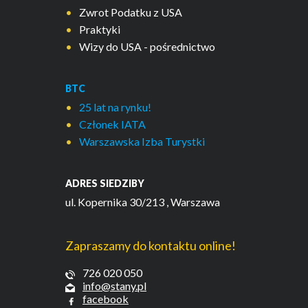
Zwrot Podatku z USA
Praktyki
Wizy do USA - pośrednictwo
BTC
25 lat na rynku!
Członek IATA
Warszawska Izba Turystki
ADRES SIEDZIBY
ul. Kopernika 30/213
, Warszawa
Zapraszamy do kontaktu online!
726 020 050
info@stany.pl
facebook