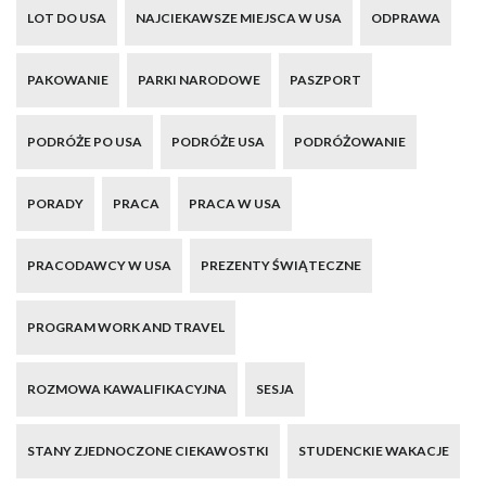
LOT DO USA
NAJCIEKAWSZE MIEJSCA W USA
ODPRAWA
PAKOWANIE
PARKI NARODOWE
PASZPORT
PODRÓŻE PO USA
PODRÓŻE USA
PODRÓŻOWANIE
PORADY
PRACA
PRACA W USA
PRACODAWCY W USA
PREZENTY ŚWIĄTECZNE
PROGRAM WORK AND TRAVEL
ROZMOWA KAWALIFIKACYJNA
SESJA
STANY ZJEDNOCZONE CIEKAWOSTKI
STUDENCKIE WAKACJE