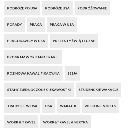
PODRÓŻE PO USA
PODRÓŻE USA
PODRÓŻOWANIE
PORADY
PRACA
PRACA W USA
PRACODAWCY W USA
PREZENTY ŚWIĄTECZNE
PROGRAM WORK AND TRAVEL
ROZMOWA KAWALIFIKACYJNA
SESJA
STANY ZJEDNOCZONE CIEKAWOSTKI
STUDENCKIE WAKACJE
TRADYCJE W USA
USA
WAKACJE
WISCONSIN DELLS
WORK & TRAVEL
WORK&TRAVEL AMERYKA