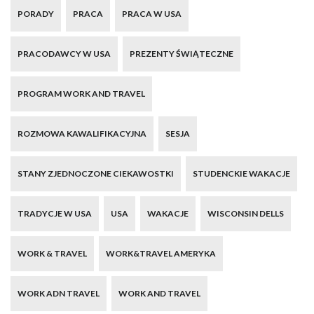
PORADY
PRACA
PRACA W USA
PRACODAWCY W USA
PREZENTY ŚWIĄTECZNE
PROGRAM WORK AND TRAVEL
ROZMOWA KAWALIFIKACYJNA
SESJA
STANY ZJEDNOCZONE CIEKAWOSTKI
STUDENCKIE WAKACJE
TRADYCJE W USA
USA
WAKACJE
WISCONSIN DELLS
WORK & TRAVEL
WORK&TRAVEL AMERYKA
WORK ADN TRAVEL
WORK AND TRAVEL