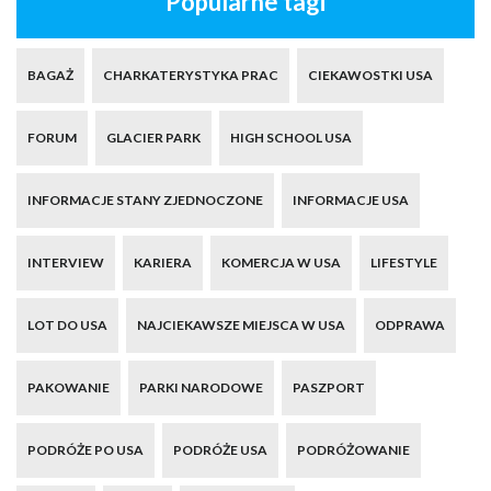
Popularne tagi
BAGAŻ
CHARKATERYSTYKA PRAC
CIEKAWOSTKI USA
FORUM
GLACIER PARK
HIGH SCHOOL USA
INFORMACJE STANY ZJEDNOCZONE
INFORMACJE USA
INTERVIEW
KARIERA
KOMERCJA W USA
LIFESTYLE
LOT DO USA
NAJCIEKAWSZE MIEJSCA W USA
ODPRAWA
PAKOWANIE
PARKI NARODOWE
PASZPORT
PODRÓŻE PO USA
PODRÓŻE USA
PODRÓŻOWANIE